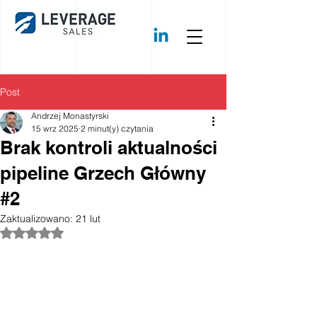
Post
Andrzej Monastyrski
15 wrz 2025
2 minut(y) czytania
Brak kontroli aktualności
pipeline Grzech Główny
#2
Zaktualizowano:
21 lut
Oceniono na NaN z 5 gwiazdek.