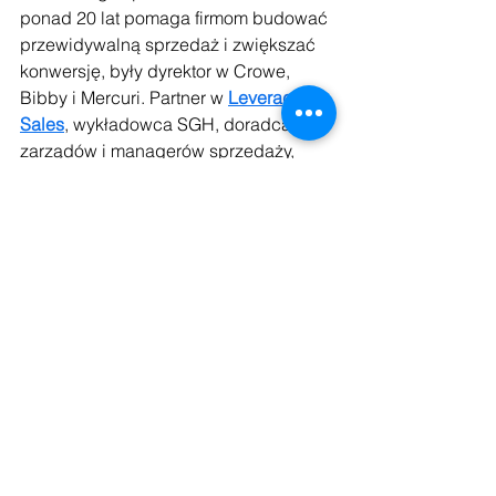
ponad 20 lat pomaga firmom budować 
przewidywalną sprzedaż i zwiększać 
konwersję, były dyrektor w Crowe, 
Bibby i Mercuri. Partner w 
Leverage 
Sales
, wykładowca SGH, doradca 
zarządów i managerów sprzedaży, 
kapitan jachtowy.
https://www.linkedin.com/in/andrzej-
monastyrski-427415/
Zobacz wszystkie
Ostatnie posty