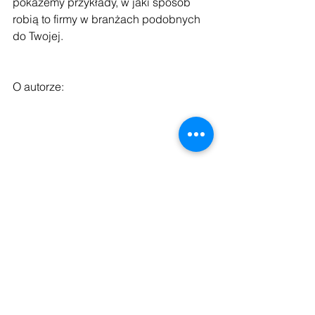
pokażemy przykłady, w jaki sposób 
robią to firmy w branżach podobnych 
do Twojej.
O autorze:
Andrzej Monastyrski
ekspert w 
zarządzaniu pipeline’em sprzedaży, 
forecastingu i procesami B2B. Od 
ponad 20 lat pomaga firmom budować 
przewidywalną sprzedaż i zwiększać 
konwersję, były dyrektor w Crowe, 
Bibby i Mercuri. Partner w 
Leverage 
Sales
, wykładowca SGH, doradca 
zarządów i managerów sprzedaży, 