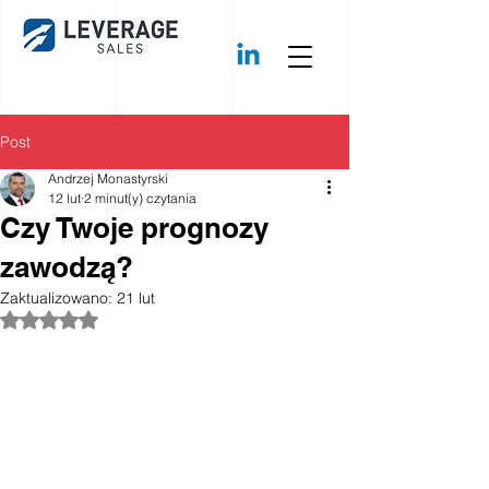
Post
Andrzej Monastyrski
12 lut
2 minut(y) czytania
Czy Twoje prognozy
zawodzą?
Zaktualizowano:
21 lut
Oceniono na NaN z 5 gwiazdek.