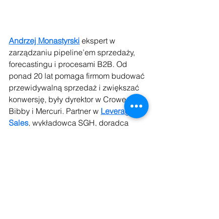
Andrzej Monastyrski
ekspert w 
zarządzaniu pipeline’em sprzedaży, 
forecastingu i procesami B2B. Od 
ponad 20 lat pomaga firmom budować 
przewidywalną sprzedaż i zwiększać 
konwersję, były dyrektor w Crowe, 
Bibby i Mercuri. Partner w 
Leverage 
Sales
, wykładowca SGH, doradca 
zarządów i managerów sprzedaży, 
kapitan jachtowy.
https://www.linkedin.com/in/andrzej-
monastyrski-427415/