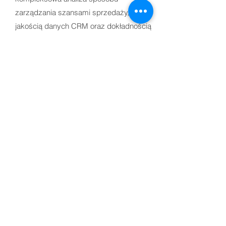
zarządzania szansami sprzedaży,
jakością danych CRM oraz dokładnością
forecastu. Pomaga zidentyfikować
blokady ograniczające skuteczność
sprzedaży, poprawić przewidywalność
przychodów i wskazać konkretne
działania optymalizacyjne. Dowiedz się,
jak audyt pipeline sprzedaży może
zwiększyć efektywność Twojego procesu
sprzedaży.
Dowiedz się więcej
Executive coaching