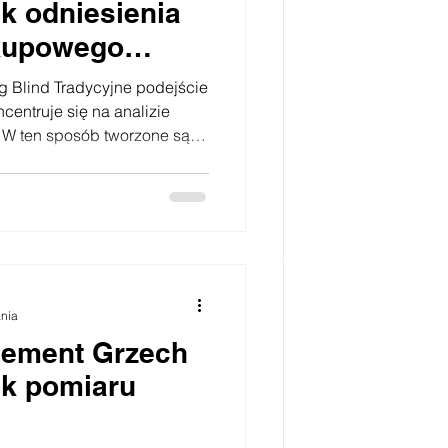
k odniesienia
kupowego
ustomer journey
g Blind Tradycyjne podejście
 W ten sposób tworzone są
ej potrafią podzielić lejek
e na główne etapy czyli np.:
e potrzeb, oferta, negocjacje,
żądaną i faktyczną liczbę
 etapów. Oczywiście jest to
anowania or
ania
gement Grzech