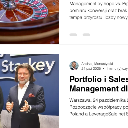
Management by hope vs. Pi
pomiaru konwersji oraz brak wyznaczenia oczekiwanego
tempa przyrostu liczby nowych szans sprzedaży jest
kolejnym częstym błędem w
Dopuszczenie do takiej sytu
"management by hope". Współ
jest? W sprzedaży współczynn
liczby pozyskanych zamówie
Uwaga! Ważne, aby porówn
Andrzej Monastyrski
sprzedaży za ten sam
24 paź 2025
1 minut(y) czy
Portfolio i Sale
Management dl
Warszawa, 24 października 
Rozpoczęcie współpracy pom
Poland a LeverageSale.net Sales Pipeline Management
for Starkey Z przyjemnością
współpracy pomiędzy firmą 