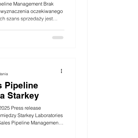
peline Management Brak
 pipeline management .
acji kończy się klasycznym
czynnik konwersji - co to
ik konwersji, to relacja
ń do złożonych ofert.
ywać zamówienia i szanse
tania
s Pipeline
a Starkey
2025 Press release
iędzy Starkey Laboratories
 informujemy o rozpoczęciu
Starkey Laboratories Poland