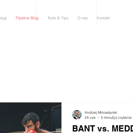
ługi
Pipeline Blog
Tools & Tips
O nas
Kontakt
Andrzej Monastyrski
24 cze
5 minut(y) czytania
BANT vs. MEDD