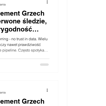
tania
gement Grzech
rwone śledzie,
arygodność
 danych
ing - no trust in data. Wielu
 czy nawet prawdziwość
e pipeline. Często spotykam
line’y są pełne fantastyki
ięcie akronimu SF, czyli
, czy mam jakiś pomysł na
 Najczęściej taki
ny brakiem systematycznej
rzedaży wpisują do
tania
gement Grzech