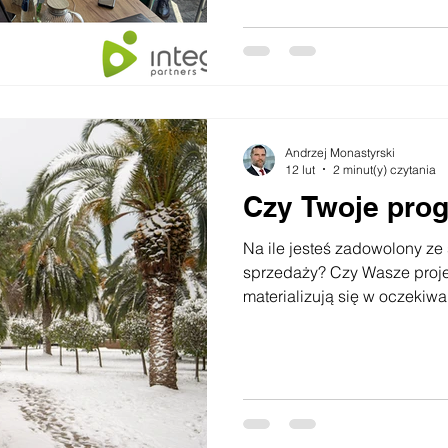
sprzedażowych. Leverage Sales oraz Integrity Partners
rozpoczynają współpracę, d
zarządzania procesem pozys
podnoszenia efektywności p
dokładności prognoz sprzedaży. Partnerstwo 
standaryzację procesów za
Andrzej Monastyrski
12 lut
2 minut(y) czytania
Czy Twoje pro
Na ile jesteś zadowolony z
sprzedaży? Czy Wasze proj
materializują się w oczekiw
zdarza się Wam, że forecast
przestrzelony? Jeżeli notuj
wartością prognoz, a rzeczy
najprawdopodobniej jest to
konwersją i nadmiernie wyd
Aby mieć pewność należy to