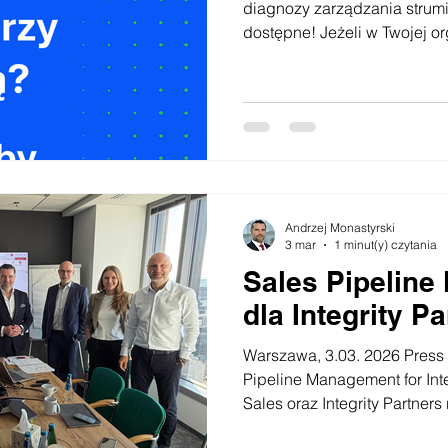
diagnozy zarządzania strum
dostępne! Jeżeli w Twojej or
dowożą? Pewniaki sprzedażowe się nie materializują?
Kolejne próby nie przynoszą
Oznacza to, że system zarz
istotną dysfunkcję. W którymś miejscu utkwił
samopowielający się błąd, k
osiągnięcie oczekiwanej sk
Przejmij kontrolę i
Andrzej Monastyrski
3 mar
1 minut(y) czytania
Sales Pipelin
dla Integrity P
Warszawa, 3.03. 2026 Press
Pipeline Management for Int
Sales oraz Integrity Partner
współpracę w obszarze opty