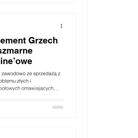
port pipeline sprzed os
gement Grzech
szmarne
line’owe
 zawodowo ze sprzedażą z
blemu złych i
społowych omawiających
zedaży. Niestety mnie również
 oraz jako prowadzącego...
odatność na kilka
ą
 z gorszymi wynikami, ·