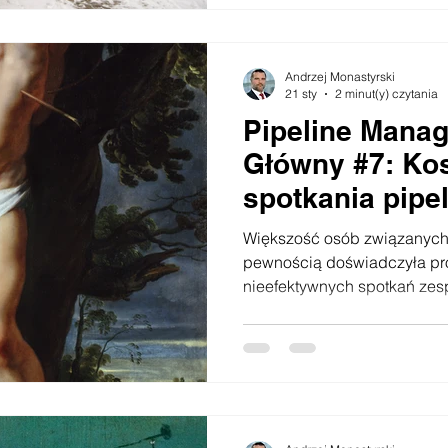
nie będzie to trudne! Weź ra
Andrzej Monastyrski
21 sty
2 minut(y) czytania
Pipeline Mana
Główny #7: Ko
spotkania pipe
Większość osób związanych
pewnością doświadczyła pro
nieefektywnych spotkań ze
raport pipeline i szanse spr
to spotkało, jako uczestnika
Spotkania sprzedaży mają p
poważnych mankamentów: · są za długie, · maj
przeładowane agendy, · przeradzają się w bicie piany, ·
publiczne „grillowanie” osób