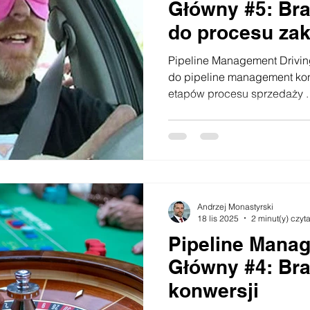
Główny #5: Bra
do procesu za
klienta, tzw. c
Pipeline Management Drivin
do pipeline management koncentruje się na analizie
etapów procesu sprzedaży .
lejki sprzedaży. Firmy najczęści
sprzedaży lub raport pipelin
identyfikacja szansy, badani
zamknięcie oraz wskazać po
szans sprzedaży na każdym z
ważne z punktu widzenia pl
Andrzej Monastyrski
18 lis 2025
2 minut(y) czyt
Pipeline Mana
Główny #4: Brak pomiaru
konwersji