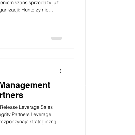
ieniem szans sprzedaży już
ganizacji: Hunterzy nie
 oczekiwanego rezultatu?
ądzania sprzedażą posiada
tóry nie pozwala na
uteczności sprzedażowej.
e Management
artners
 Release Leverage Sales
egrity Partners Leverage
s rozpoczynają strategiczną
malizacji procesów