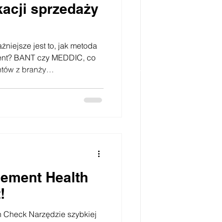
kacji sprzedaży
żniejsze jest to, jak metoda
ent? BANT czy MEDDIC, co
ntów z branży
ostatnio: co jest lepsze:
łowy: która metoda
przedaży jest właściwsza w
pytanie pojawia się coraz
daży zaczynają tworzyć się
ostoty BANT. Drudzy wskazują
gement Health
!
 Check Narzędzie szybkiej