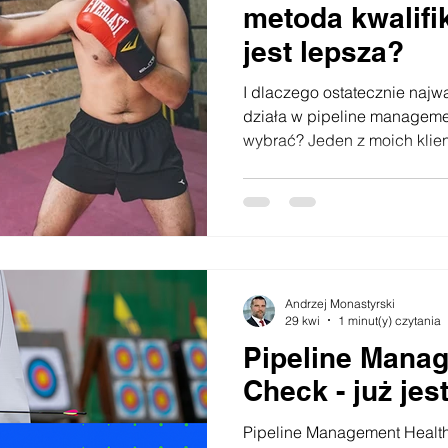
metoda kwalifi
jest lepsza?
I dlaczego ostatecznie najwa
działa w pipeline managem
wybrać? Jeden z moich klie
technologicznej zapytał mnie 
BANT czy MEDDIC? Innymi s
kwalifikacji i oceny szans s
złożonej sprzedaży B2B? To 
częściej, a w świecie sprze
dwa obozy. Jedni bronią pr
Andrzej Monastyrski
na większą precyz
29 kwi
1 minut(y) czytania
Pipeline Mana
Check - już jest
Pipeline Management Health