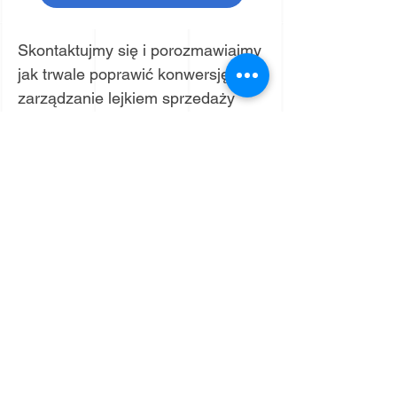
Skontaktujmy się i porozmawiajmy
jak trwale poprawić konwersję i
zarządzanie lejkiem sprzedaży
Let’s connect and talk how to
sustainably improve your sales
conversion and pipeline
management
tel: + 48 695 150 595
email:
andrzej@monastyrski.net