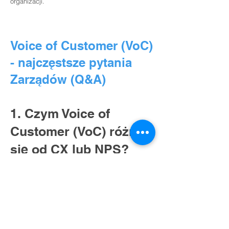
organizacji.
Voice of Customer (VoC)
- najczęstsze pytania
Zarządów (Q&A)
1. Czym Voice of
Customer (VoC) różni
się od CX lub NPS?
Badanie głosu klienta koncentruje się na
utraconych i wygranych decyzjach
zakupowych, a nie na satysfakcji klientów.
2. Czy VoC jest