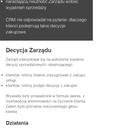
narastającą nieufność Zarządu wobec
wyjaśnień sprzedaży.
CRM nie odpowiadał na pytanie: dlaczego
klienci podejmują takie decyzje
zakupowe.
Decycja Zarządu
Zarząd zdecydował się na wdrożenie badania
decyzji sprzedażowych, obejmującego:
klientów, którzy finalnie zrezygnowali z zakupu
usługi,
klientów, którzy podjęli decyzję o zakupie.
Wywiady były prowadzone w formule jawnej, z
możliwością anonimowości na życzenie klienta.
Celem było poznanie rzeczywistego głosu
klienta.
Działania