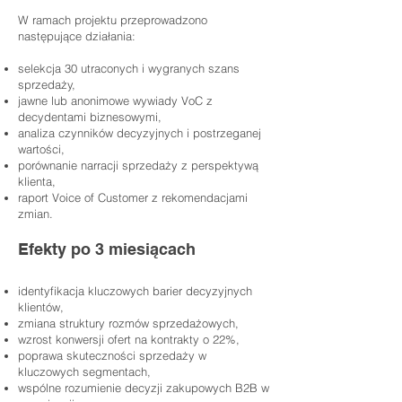
W ramach projektu przeprowadzono
następujące działania:
selekcja 30 utraconych i wygranych szans
sprzedaży,
jawne lub anonimowe wywiady VoC z
decydentami biznesowymi,
analiza czynników decyzyjnych i postrzeganej
wartości,
porównanie narracji sprzedaży z perspektywą
klienta,
raport Voice of Customer z rekomendacjami
zmian.
Efekty po 3 miesiącach
identyfikacja kluczowych barier decyzyjnych
klientów,
zmiana struktury rozmów sprzedażowych,
wzrost konwersji ofert na kontrakty o 22%,
poprawa skuteczności sprzedaży w
kluczowych segmentach,
wspólne rozumienie decyzji zakupowych B2B w