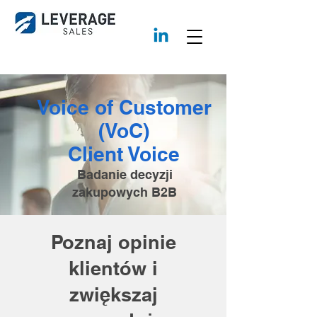
Voice of Customer
(VoC)
Client Voice
Badanie decyzji
zakupowych B2B
Poznaj opinie
klientów i
zwiększaj