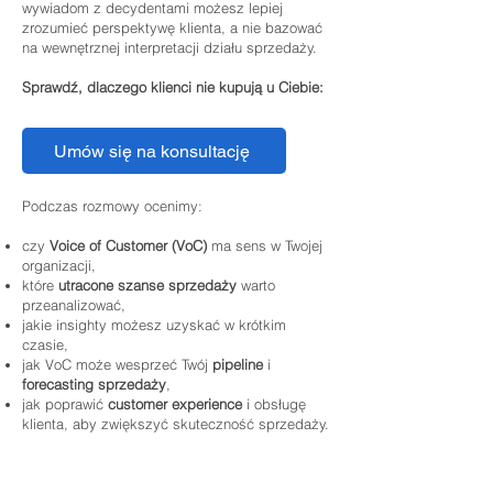
wywiadom z decydentami możesz lepiej
zrozumieć perspektywę klienta, a nie bazować
na wewnętrznej interpretacji działu sprzedaży.
Sprawdź, dlaczego klienci nie kupują u Ciebie:
Umów się na konsultację
Podczas rozmowy ocenimy:
czy
Voice of Customer (VoC)
ma sens w Twojej
organizacji,
które
utracone szanse sprzedaży
warto
przeanalizować,
jakie insighty możesz uzyskać w krótkim
czasie,
jak VoC może wesprzeć Twój
pipeline
i
forecasting sprzedaży
,
jak poprawić
customer experience
i obsługę
klienta, aby zwiększyć skuteczność sprzedaży.