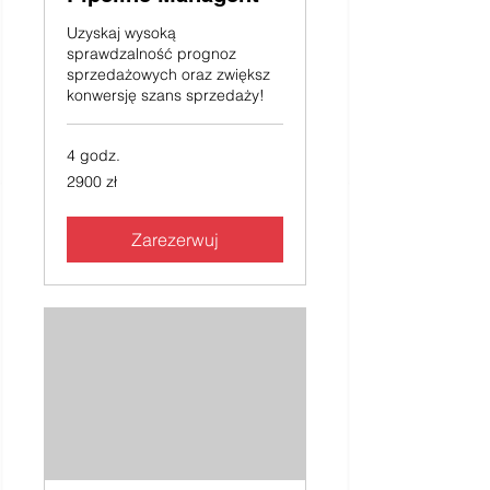
Uzyskaj wysoką
sprawdzalność prognoz
sprzedażowych oraz zwiększ
konwersję szans sprzedaży!
4 godz.
2900
2900 zł
złotych
polskich
Zarezerwuj