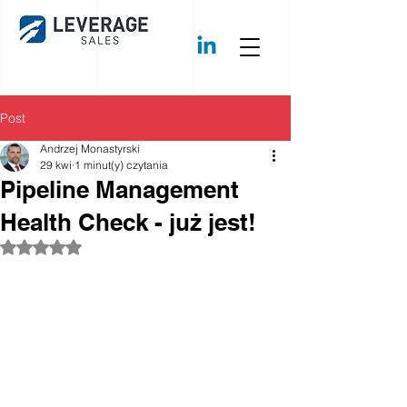
Post
Andrzej Monastyrski
29 kwi
1 minut(y) czytania
Pipeline Management
Health Check - już jest!
Oceniono na NaN z 5 gwiazdek.