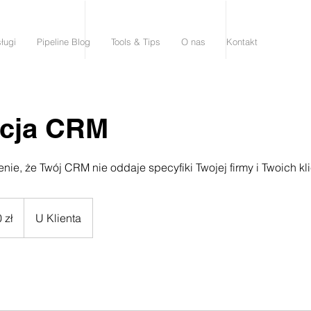
ługi
Pipeline Blog
Tools & Tips
O nas
Kontakt
acja CRM
ie, że Twój CRM nie oddaje specyfiki Twojej firmy i Twoich kl
 zł
U Klienta