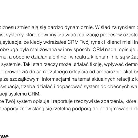
biznesu zmieniają się bardzo dynamicznie. W ślad za rynkiem
t systemy, które powinny ułatwiać realizację procesów często 
 sytuacje, że kiedy wdrażałeś CRM Twój rynek i klienci mieli i
 obsługa była realizowana w inny sposób. CRM nadal opisuje p
temu, a obecne działania online i w realu z klientami nie są w 
systemie. Taki stan rzeczy może utrfalać fikcję, wpływać dem
lnie prowadzić do samorzutnego odejścia od archaicznie skal
ę ze szczątkowymi informacjami na temat aktualnych relacji z k
a sytuacja, trzeba działać i dopasować system do obecnych w
racji systemu CRM.
e Twój system opisuje i raportuje rzeczywiste zdarzenia, które 
 raporty znów staną się rzetelną podporą do podejmowania de
owe