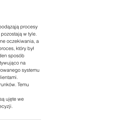
 podąząją procesy
pozostają w tyle.
nne oczekiwania, a
roces, który był
żaden sposób
otywująco na
ibrowanego systemu
lientami.
arunków. Temu
są ujęte we
cyzji.