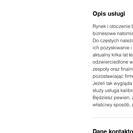
Opis usługi
Rynek i otoczenie 
biznesowe natomias
Do częstych należą
ich pozyskiwanie i
aktualny kilka lat 
odzwierciedlone w 
zespoły oraz fina
pozostawiając firm
Jeżeli tak wygląd
służy usługa kalib
Będziesz pewien, ż
właściwy sposób, a
Dane kontakt